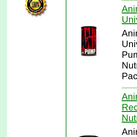
Ani
Uni
Ani
Uni
Pum
Nut
Pac
Ani
Rec
Nut
Ani