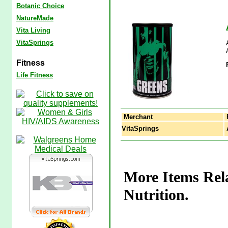
Botanic Choice
NatureMade
Vita Living
VitaSprings
Fitness
Life Fitness
Merchant
VitaSprings
A
More Items Rel
Nutrition.