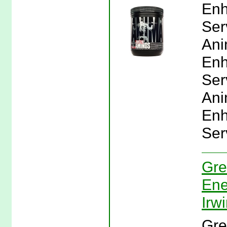
Enh
Ser
Ani
Enh
Serv
Ani
Enh
Ser
Gre
Ene
Irw
Gre