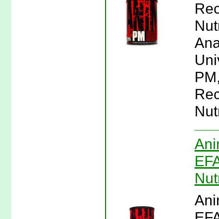
Rec
Nut
Ana
Uni
PM,
Rec
Nutr
Ani
EFA
Nut
Ani
EFA