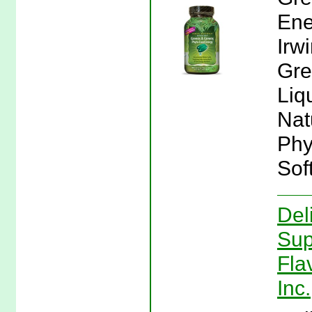
Ene
Irw
Gre
Liq
Nat
Phy
Sof
Del
Sup
Fla
Inc.