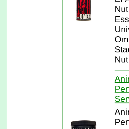
Nut
Ess
Uni
Ome
Sta
Nutr
Ani
Per
Ser
Ani
Per