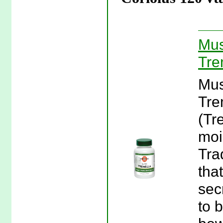
Mus
Tre
Mus
Tre
(Tr
moi
Tra
tha
sec
to 