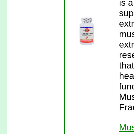
is 
sup
ext
mus
ext
res
tha
hea
func
Mus
Fra
Mus