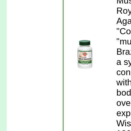
Mus
Roy
Aga
"Co
"mu
Bra
a s
con
wit
bod
ove
exp
Wis