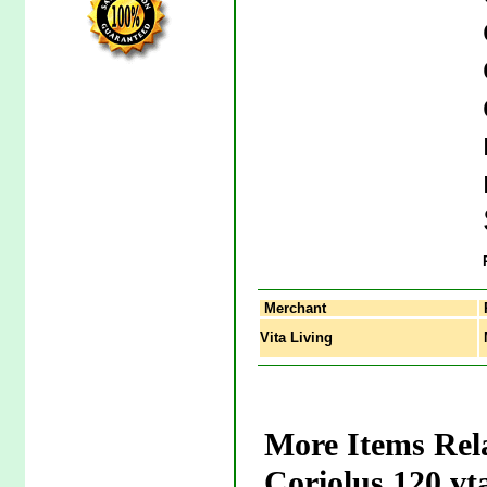
Merchant
Vita Living
M
More Items Re
Coriolus 120 vt