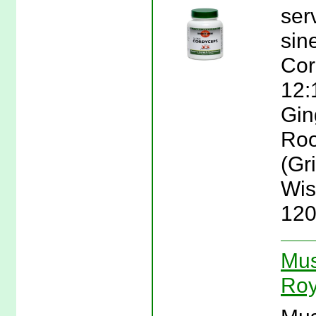
ser
sin
Cor
12:
Gin
Roo
(Gr
Wis
120
Mus
Roy