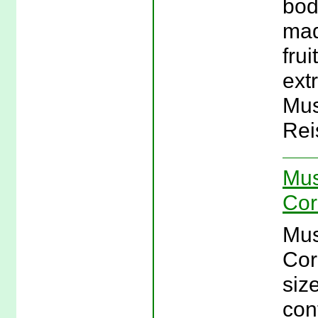
bod
mad
fru
ext
Mus
Rei
Mus
Cor
Mus
Cor
siz
con