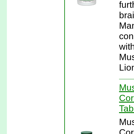
fur
bra
Man
con
with
Mus
Lio
Mus
Cor
Tab
Mus
Cor