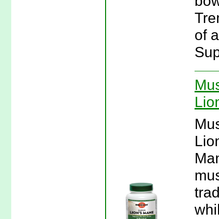
bow
Tre
of 
Sup
Mus
Lio
Mus
Lio
Man
mus
trad
whi