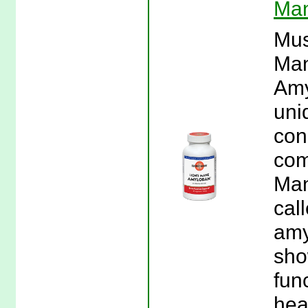
Man
Mus
Man
Amy
uni
con
com
Man
cal
amy
sho
fun
hea