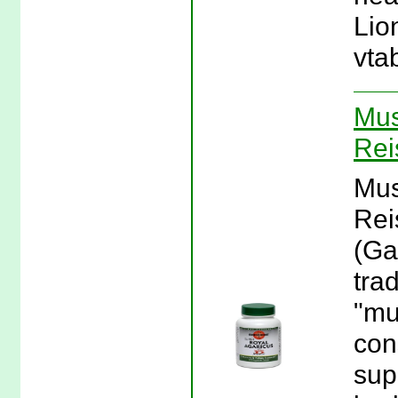
Lio
vta
Mus
Rei
Mus
Rei
(Ga
tra
"mu
con
sup