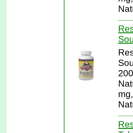
Nat
Res
Sou
Res
Sou
200
Nat
mg,
Nat
Res