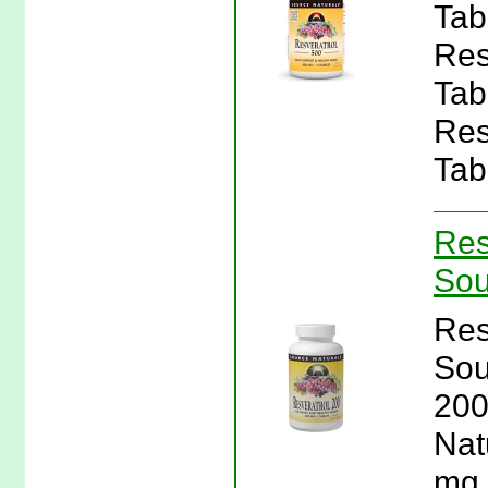
Tab
Res
Tab
Res
Tab
Res
Sou
Res
Sou
200
Nat
mg,