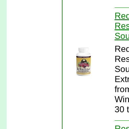
Red
Res
Sou
Red
Res
Sou
Ext
fro
Win
30 
Res