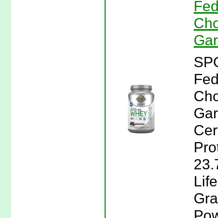
Fed
Cho
Gar
SPO
Fed
Cho
Gar
Cer
Pro
23.
Lif
Gra
Pow