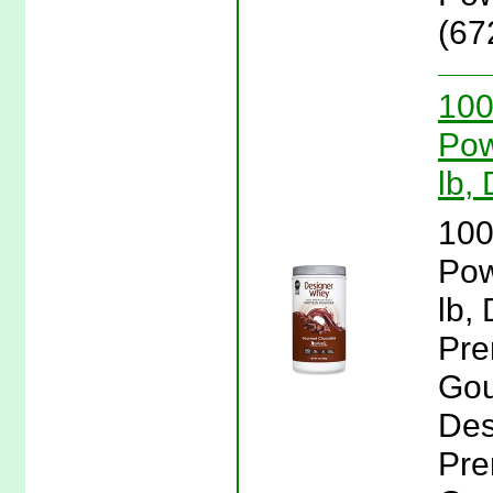
(67
100
Pow
lb,
100
Pow
lb,
Pre
Gou
Des
Pre