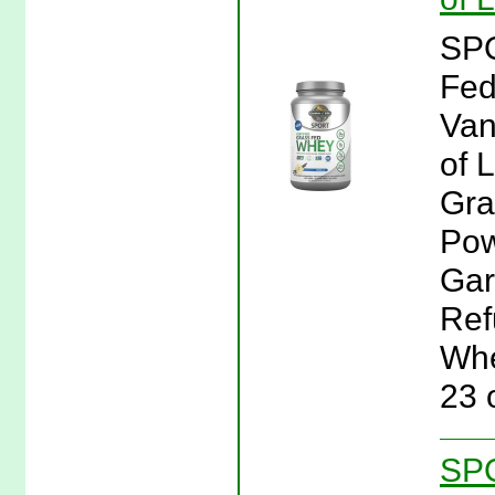
SPO
Fed
Van
of 
Gra
Pow
Gar
Ref
Whe
23 
SPO