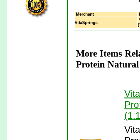
Merchant
V
VitaSprings
(
More Items Rel
Protein Natural
Vit
Prot
(1.
Vit