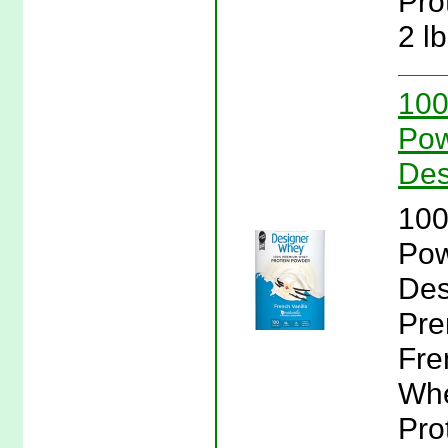
Pro
2 l
100
Pow
Des
100
Pow
Des
Pre
Fre
Whe
Pro