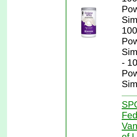
Pow
Sim
100
Pow
Sim
- 1
Pow
Sim
SPO
Fed
Van
of L