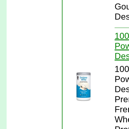
Gou
Des
100
Pow
Des
100
Pow
Des
Pre
Fre
Whe