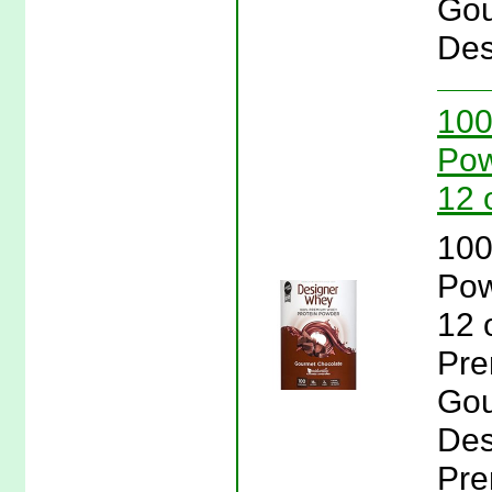
Gou
Des
100
Pow
12 
100
Pow
12 
Pre
Gou
Des
Pre