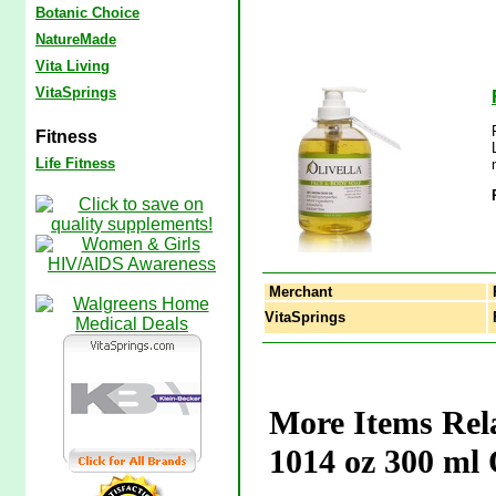
Botanic Choice
NatureMade
Vita Living
VitaSprings
Fitness
Life Fitness
Merchant
VitaSprings
F
More Items Rela
1014 oz 300 ml O