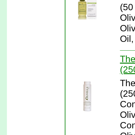
(50 
Oli
Oliv
Oil,
The
(25
The
(25
Con
Oliv
Con