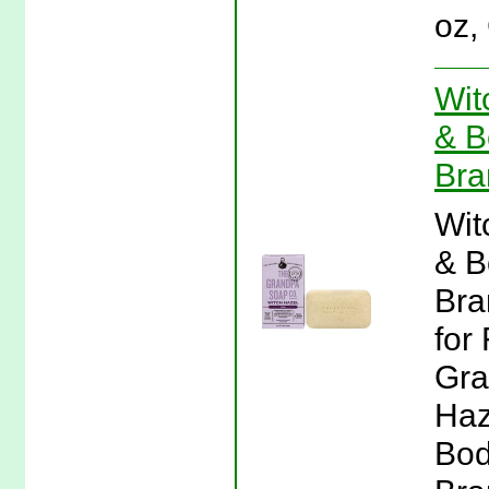
oz,
Wit
& B
Bra
Wit
& B
Bra
for
Gra
Haz
Bod