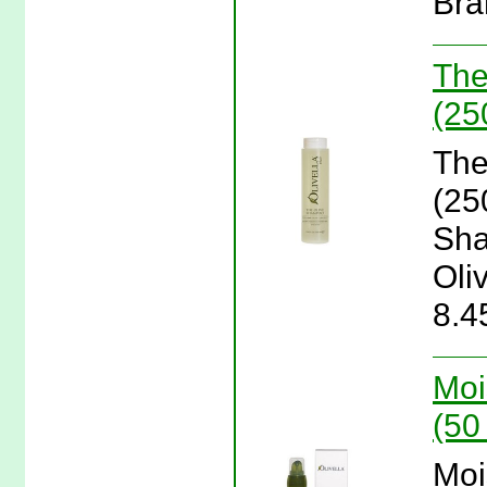
Bra
The
(25
The
(25
Sha
Oli
8.4
Moi
(50 
Moi