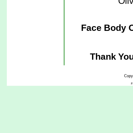
Oliv
Face Body O
Thank You
Copy
F