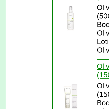
Oli
(500
Bod
Oliv
Lot
Oliv
Oli
(15
Oli
(150
Bod