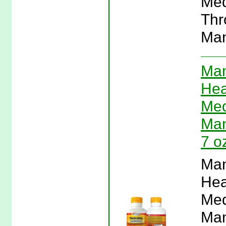
Med
Thr
Man
Man
Hea
Med
Man
7 o
Man
Hea
Med
Man