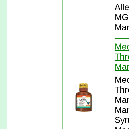
All
MGO
Man
Med
Thr
Ma
Med
Thr
Man
Man
Syr