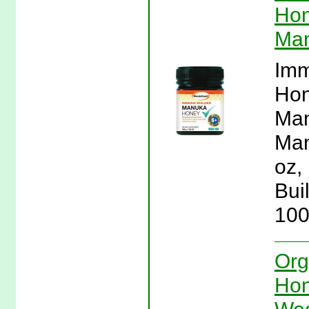
Hon
Ma
Imm
Hon
Man
Man
oz,
Bui
100
Org
Hon