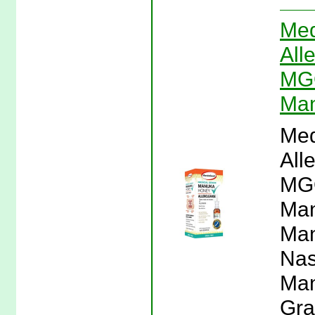
Med
All
MGO
Ma
Med
All
MGO
Man
Man
Nas
Man
Gra