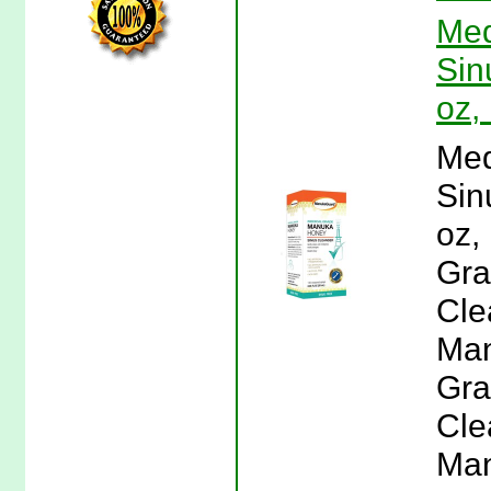
Med
Sin
oz,
Med
Sin
oz,
Gra
Cle
Man
Gra
Cle
Man