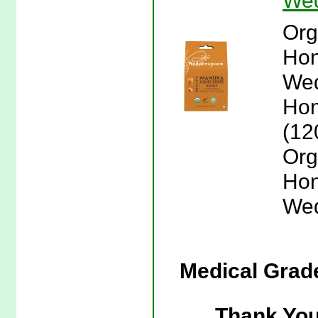
We
Org
Hon
Wed
Hon
(12
Org
Hon
Wed
Medical Grad
Thank You