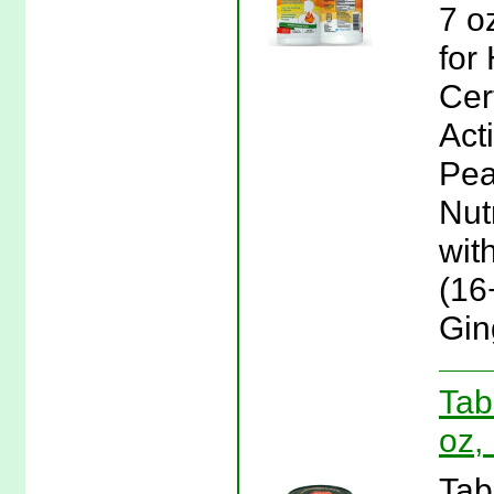
7 o
for
Cer
Act
Pea
Nut
wit
(16
Gin
Tab
oz,
Tab