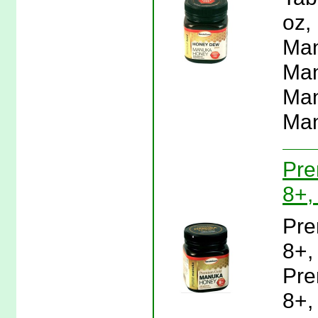
oz,
Man
Man
Man
Man
Pre
8+,
Pre
8+,
Pre
8+,