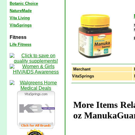
Botanic Choice
NatureMade
Vita Living
VitaSprings
Fitness
Life Fitness
Merchant
VitaSprings
M
More Items Rel
oz ManukaGua