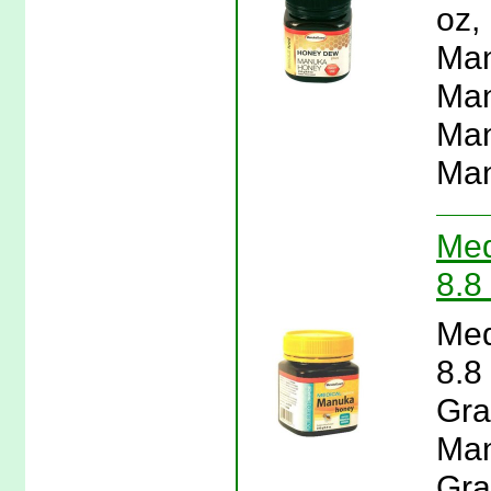
oz,
Man
Man
Man
Man
Med
8.8
Med
8.8
Gra
Man
Gra