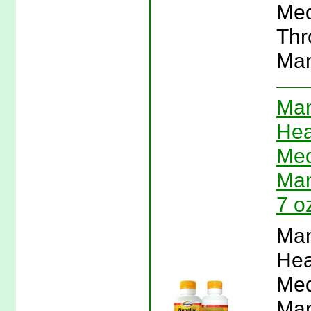
Med
Thr
Man
Man
Hea
Med
Man
7 o
Man
Hea
Med
Man