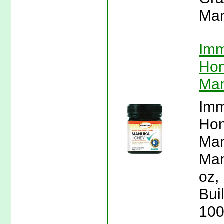
Man
Imm
Hon
Ma
Imm
Hon
Man
Man
oz,
Bui
100