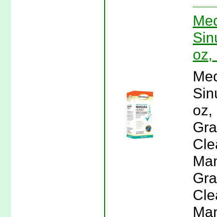
Med
Sin
oz,
Med
Sin
oz,
Gra
Cle
Man
Gra
Cle
Man