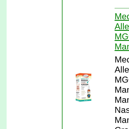
Med
All
MGO
Ma
Med
All
MGO
Man
Man
Nas
Man