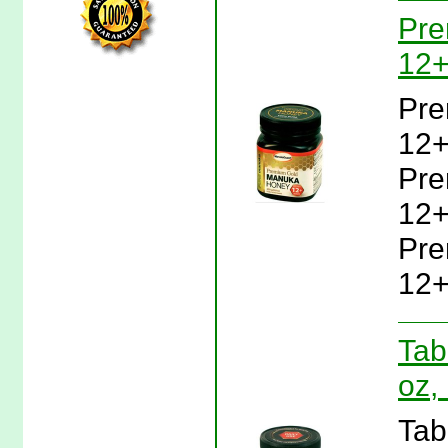
Pre
12+
Pre
12+
Pre
12+
Pre
12+
Tab
oz,
Tab