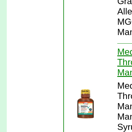
Gra
All
MGO
Man
Med
Thr
Ma
Med
Thr
Man
Man
Syr