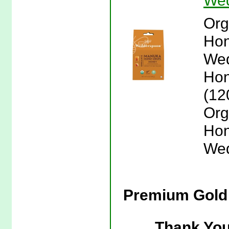
We
Org
Hon
Wed
Hon
(12
Org
Hon
Wed
Premium Gold
Thank You