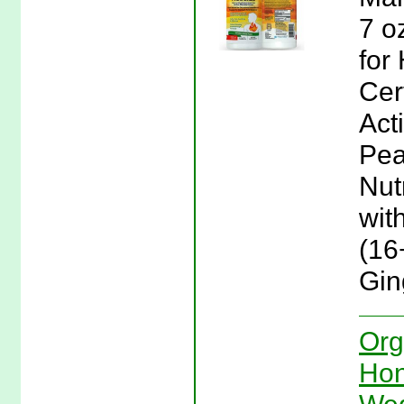
7 o
for
Cer
Act
Pea
Nut
wit
(16
Gin
Org
Hon