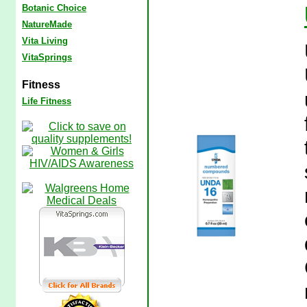
Botanic Choice
NatureMade
Vita Living
VitaSprings
Fitness
Life Fitness