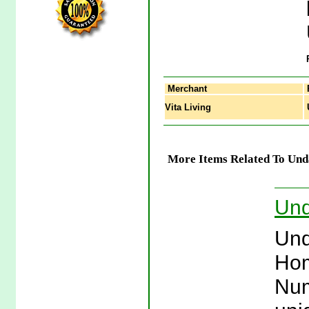
Merchant
Vita Living
U
More Items Related To Unda
Und
Und
Hom
Num