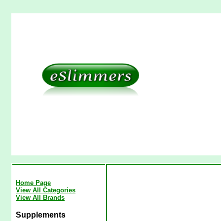
Home Page
View All Categories
View All Brands
Supplements