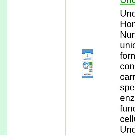
Und
Hom
Num
uni
for
con
car
spe
enz
fun
cell
Und