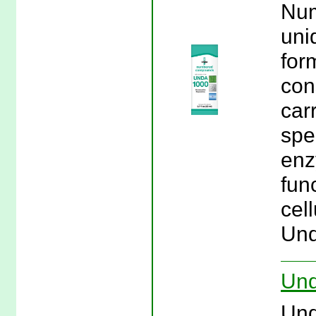
Num
uni
for
con
car
spe
enz
fun
cell
Und
Und
Und