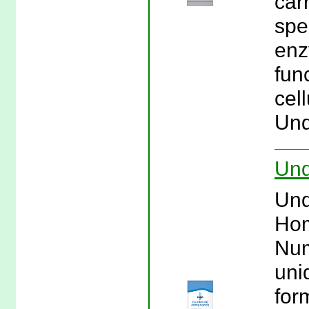
car
spe
enz
fun
cell
Und
Und
Und
Hom
Num
uni
for