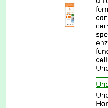
uni
for
con
car
spe
enz
fun
cell
Und
Und
Und
Hom