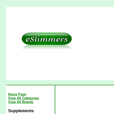
Home Page
View All Categories
View All Brands
Supplements