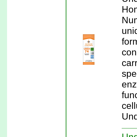
Hom
Num
uni
for
con
car
spe
enz
fun
cell
Und
Und