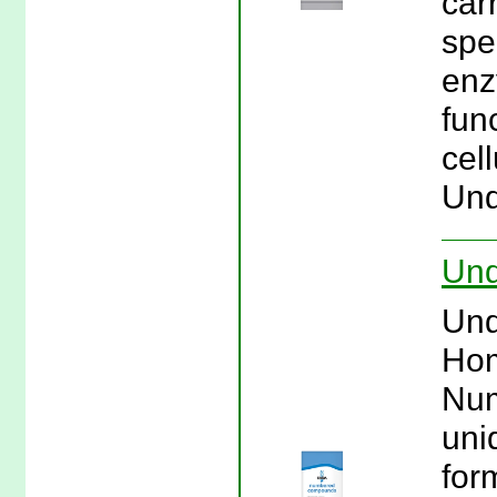
car
spe
enz
fun
cell
Und
Und
Und
Hom
Num
uni
for