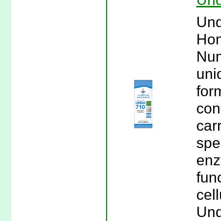
Und
Hom
Num
uni
for
con
car
spe
enz
fun
cell
Und