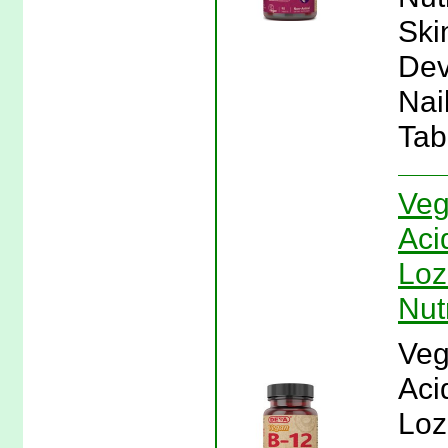
Ski
Dev
Nai
Tab
Veg
Aci
Loz
Nut
Veg
Aci
Loz