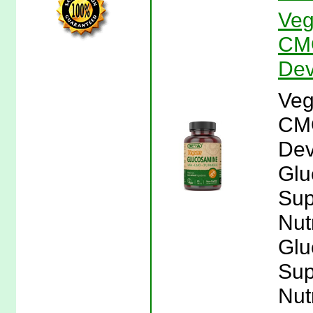
Veg
CMO
Dev
Veg
CMO
Dev
Glu
Sup
Nutr
Glu
Sup
Nutr