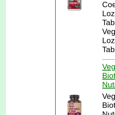
Coe
Loz
Tabl
Veg
Loz
Tab
Veg
Bio
Nut
Veg
Bio
Nut