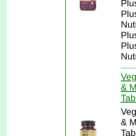
Plu
Plu
Nut
Plu
Plu
Nutr
Veg
& M
Tab
Veg
& M
Tab