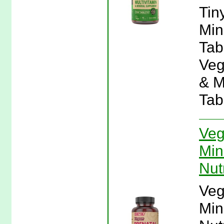
Tin
Min
Tabl
Veg
& M
Tab
Veg
Min
Nut
Veg
Min