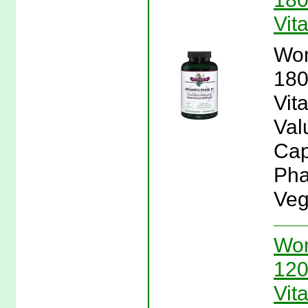
Vit
Wom
180
Vit
Val
Cap
Pha
Veg
Wom
120
Vit