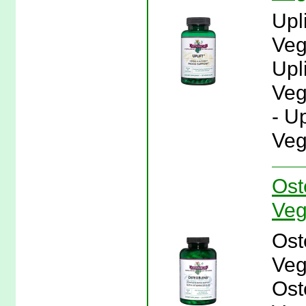
Upl
Veg
Upl
Veg
- U
Veg
Ost
Veg
Ost
Veg
Ost