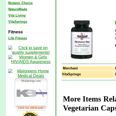
Botanic Choice
NatureMade
Vita Living
VitaSprings
Fitness
Life Fitness
Merchant
VitaSprings
P
More Items Rela
Vegetarian Caps