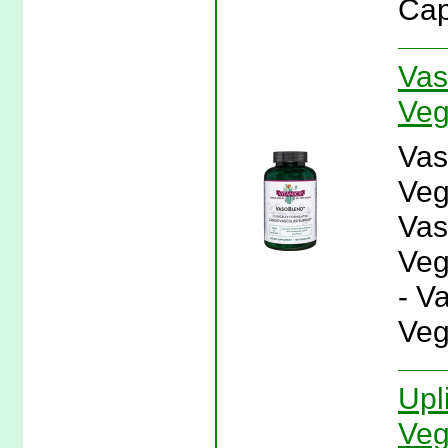
Cap
Vas
Veg
Vas
Veg
Vas
Veg
- V
Veg
Upl
Veg