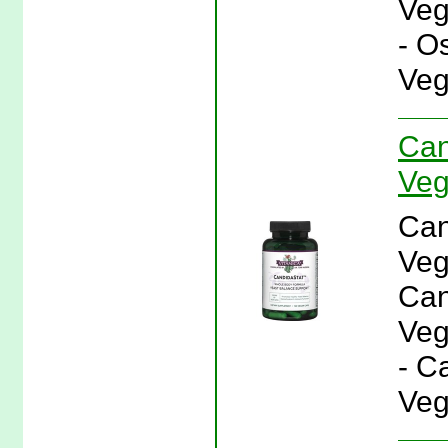
Veg
- O
Veg
Can
Veg
Can
Veg
Can
Veg
- C
Veg