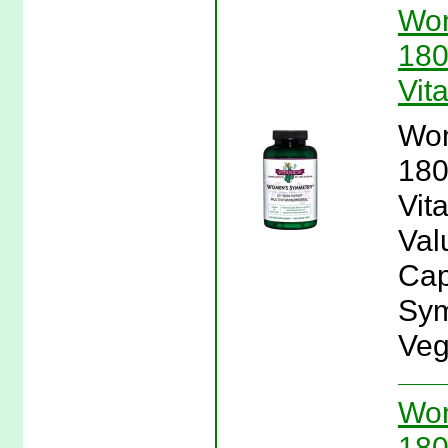
Wom
180
Vit
Wom
180
Vit
Val
Cap
Sym
Veg
Wom
180